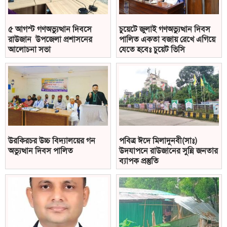
৫ আগস্ট গণঅভ্যুত্থান দিবসে
চুয়েটে জুলাই গণঅভ্যুত্থান দিবস
রাউজান উপজেলা প্রশাসনের
পালিত একতা বজায় রেখে এগিয়ে
আলোচনা সভা
যেতে হবেঃ চুয়েট ভিসি
উরকিরচর উচ্চ বিদ্যালয়ের গন
পবিত্র ঈদে মিলাদুনবী(সাঃ)
অভ্যুত্থান দিবস পালিত
উদযাপনে রাউজানের সুন্নি জনতার
ব্যাপক প্রস্তুতি