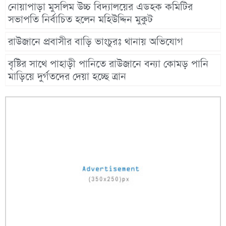
নোয়াপাড়া মুসলিম উচ্চ বিদ্যালয়ের এডহক কমিটির
সভাপতি নির্বাচিত হলেন মহিউদ্দিন মুকুট
রাউজানে প্রবাসীর বাড়ি ভাংচুরঃ থানায় অভিযোগ
বৃষ্টির সাথে পাহাড়ী পানিতে রাউজানে বন্যা কোমড় পানি
মাড়িয়ে দুর্গতদের দেয়া হচ্ছে ত্রান