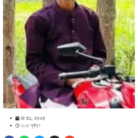
মে ৩১, ২০২৫
৩:১৪ পূর্বাহ্ণ