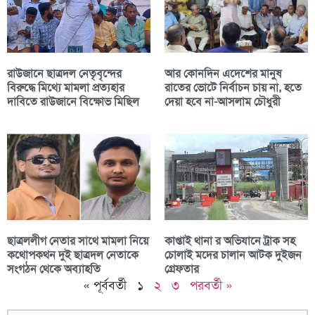
রাউজানে ছাত্রদল নেতৃবৃন্দের
আর কোনদিন এদেশের মানুষ
বিরুদ্ধে মিথ্যে মামলা প্রত্যহার
রাতের ভোটে নির্বাচন চায় না, হতে
দাবিতে রাউজানে বিক্ষোভ মিছিল
দেয়া হবে না-আসলাম চৌধুরী
ছাত্রললীগ নেতার সাথে মামলা নিয়ে
কাপ্তাই থানা র অভিযানে ট্রাক সহ
কথোপকথন দুই ছাত্রদল নেতাকে
চোলাই মদের চালান আটক দুইজন
সংগঠন থেকে অব্যাহতি
গ্রেফতার
« পূর্ববর্তী
১
২
৩
পরবর্তী »