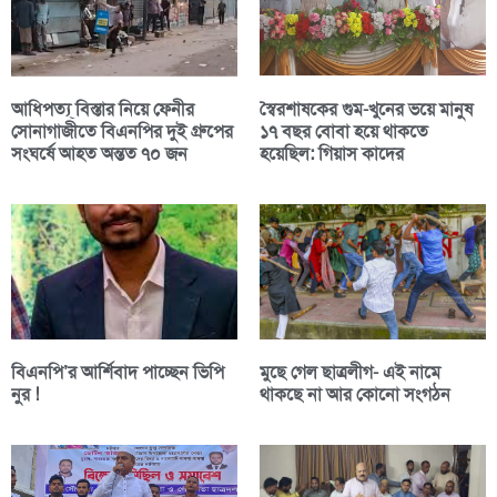
আধিপত্য্ বিস্তার নিয়ে ফেনীর
স্বৈরশাষকের গুম-খুনের ভয়ে মানুষ
সোনাগাজীতে বিএনপির দুই গ্রুপের
১৭ বছর বোবা হয়ে থাকতে
সংঘর্ষে আহত অন্তত ৭০ জন
হয়েছিল: গিয়াস কাদের
বিএনপি’র আর্শিবাদ পাচ্ছেন ভিপি
মুছে গেল ছাত্রলীগ- এই নামে
নুর !
থাকছে না আর কোনো সংগঠন