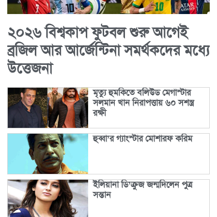
২০২৬ বিশ্বকাপ ফুটবল শুরু আগেই
ব্রজিল আর আর্জেন্টিনা সমর্থকদের মধ্যে
উত্তেজনা
মৃত্যু হুমকিতে বলিউড মেগাস্টার
সলমান খান নিরাপত্তায় ৬০ সশস্ত্র
রক্ষী
হুব্বা’র গ্যাংস্টার মোশারফ করিম
ইলিয়ানা ডি’ক্রুজ জন্মদিলেন পুত্র
সন্তান