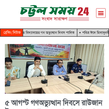
ব্রেকিং নিউজ
 উচ্চ বিদ্যালয়ের গন অভ্যুত্থান দিবস পালিত
পবিত্র ঈদে মিলাদুনবী(সাঃ) উদযাপন
৫ আগস্ট গণঅভ্যুত্থান দিবসে রাউজান