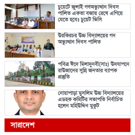
চুয়েটে জুলাই গণঅভ্যুত্থান দিবস
পালিত একতা বজায় রেখে এগিয়ে
যেতে হবেঃ চুয়েট ভিসি
উরকিরচর উচ্চ বিদ্যালয়ের গন
অভ্যুত্থান দিবস পালিত
পবিত্র ঈদে মিলাদুনবী(সাঃ) উদযাপনে
রাউজানের সুন্নি জনতার ব্যাপক
প্রস্তুতি
নোয়াপাড়া মুসলিম উচ্চ বিদ্যালয়ের
এডহক কমিটির সভাপতি নির্বাচিত
হলেন মহিউদ্দিন মুকুট
সারাদেশ