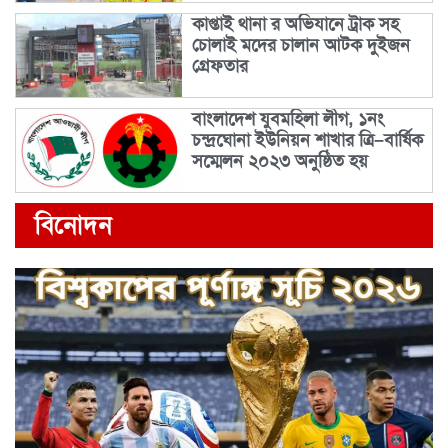
কাপ্তাই থানা র অভিযানে ট্রাক সহ
চোলাই মদের চালান আটক দুইজন
গ্রেফতার
বাংলাদেশ যুবমহিলা লীগ, ১নং
চন্দ্রঘোনা ইউনিয়ন শাখার ত্রি–বার্ষিক
সম্মেলন ২০২৩ অনুষ্ঠিত হয়
বিনোদন