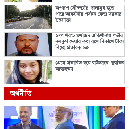
অপরূপ সৌন্দর্যের ঢালামুখ হতে
পারে আকর্ষনীয় পর্যটন কেন্দ্র দরকার
উদ্যোক্তা
স্বল্প খরচে মসজিদ এতিখানায় গভীর
নলকুপ দেয়ার কথা বলে বিকাশে টাকা
নিচ্ছে প্রতারক চক্র
প্রেমে প্রতারিত হয়ে রাউজানে যুবতির
আত্মহত্যা
অর্থনীতি