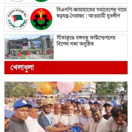
বিএনপি-জামায়াতের সমাবেশের নামে
ষড়যন্ত্র-নৈরাজ্য : আওয়ামী যুবলীগ
সীতাকুণ্ডে বঙ্গবন্ধু ফাউন্ডেশনের
বিশেষ সভা অনুষ্ঠিত
খেলাধুলা