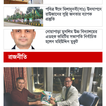
পবিত্র ঈদে মিলাদুনবী(সাঃ) উদযাপনে
রাউজানের সুন্নি জনতার ব্যাপক
প্রস্তুতি
নোয়াপাড়া মুসলিম উচ্চ বিদ্যালয়ের
এডহক কমিটির সভাপতি নির্বাচিত
হলেন মহিউদ্দিন মুকুট
রাজনীতি