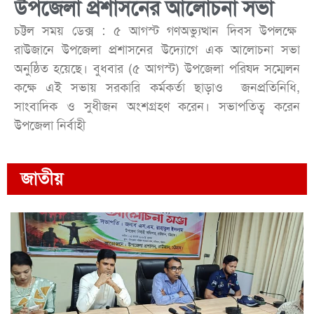
উপজেলা প্রশাসনের আলোচনা সভা
চট্টল সময় ডেক্স : ৫ আগস্ট গণঅভ্যুত্থান দিবস উপলক্ষে
রাউজানে উপজেলা প্রশাসনের উদ্যোগে এক আলোচনা সভা
অনুষ্ঠিত হয়েছে। বুধবার (৫ আগস্ট) উপজেলা পরিষদ সম্মেলন
কক্ষে এই সভায় সরকারি কর্মকর্তা ছাড়াও জনপ্রতিনিধি,
সাংবাদিক ও সুধীজন অংশগ্রহণ করেন। সভাপতিত্ব করেন
উপজেলা নির্বাহী
জাতীয়