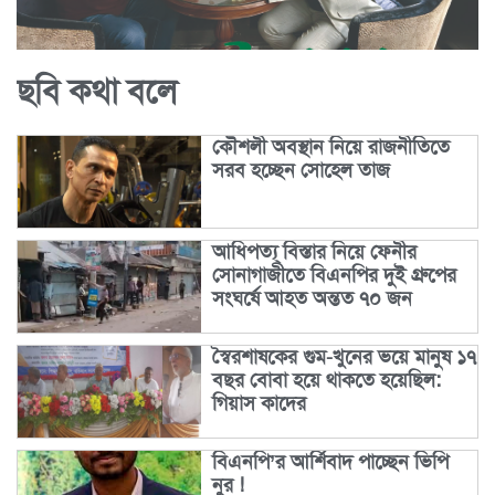
ছবি কথা বলে
কৌশলী অবস্থান নিয়ে রাজনীতিতে
সরব হচ্ছেন সোহেল তাজ
আধিপত্য্ বিস্তার নিয়ে ফেনীর
সোনাগাজীতে বিএনপির দুই গ্রুপের
সংঘর্ষে আহত অন্তত ৭০ জন
স্বৈরশাষকের গুম-খুনের ভয়ে মানুষ ১৭
বছর বোবা হয়ে থাকতে হয়েছিল:
গিয়াস কাদের
বিএনপি’র আর্শিবাদ পাচ্ছেন ভিপি
নুর !