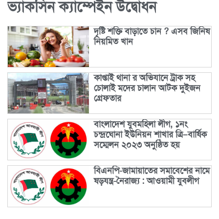
ভ্যাকসিন ক্যাম্পেইন উদ্বোধন
দৃষ্টি শক্তি বাড়াতে চান ? এসব জিনিষ
নিয়মিত খান
কাপ্তাই থানা র অভিযানে ট্রাক সহ
চোলাই মদের চালান আটক দুইজন
গ্রেফতার
বাংলাদেশ যুবমহিলা লীগ, ১নং
চন্দ্রঘোনা ইউনিয়ন শাখার ত্রি–বার্ষিক
সম্মেলন ২০২৩ অনুষ্ঠিত হয়
বিএনপি-জামায়াতের সমাবেশের নামে
ষড়যন্ত্র-নৈরাজ্য : আওয়ামী যুবলীগ