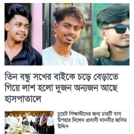
তিন বন্ধু সখের বাইকে চড়ে বেড়াতে
গিয়ে লাশ হলো দুজন অন্যজন আছে
হাসপাতালে
চুয়েট শিক্ষার্থীদের জন্য চারটি বাস
উপহার দিলেন প্রবাসী দানবীর জসিম
উদ্দিন