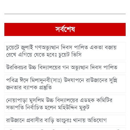
সর্বশেষ
চুয়েটে জুলাই গণঅভ্যুত্থান দিবস পালিত একতা বজায়
রেখে এগিয়ে যেতে হবেঃ চুয়েট ভিসি
উরকিরচর উচ্চ বিদ্যালয়ের গন অভ্যুত্থান দিবস পালিত
পবিত্র ঈদে মিলাদুনবী(সাঃ) উদযাপনে রাউজানের সুন্নি
জনতার ব্যাপক প্রস্তুতি
নোয়াপাড়া মুসলিম উচ্চ বিদ্যালয়ের এডহক কমিটির
সভাপতি নির্বাচিত হলেন মহিউদ্দিন মুকুট
রাউজানে প্রবাসীর বাড়ি ভাংচুরঃ থানায় অভিযোগ