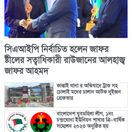
সিএআইপি নির্বাচিত হলেন জাফর
ষ্টীলের সত্বাধিকারী রাউজানের আলহাজ্ব
জাফর আহমদ
কাপ্তাই থানা র অভিযানে ট্রাক সহ
চোলাই মদের চালান আটক দুইজন
গ্রেফতার
বাংলাদেশ যুবমহিলা লীগ, ১নং
চন্দ্রঘোনা ইউনিয়ন শাখার ত্রি–বার্ষিক
সম্মেলন ২০২৩ অনুষ্ঠিত হয়