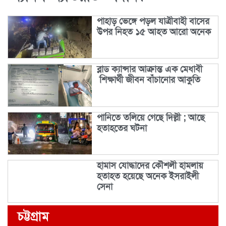
পাহাড় ভেঙ্গে পড়ল যাত্রীবাহী বাসের
উপর নিহত ১৫ আহত আরো অনেক
ব্লাড ক্যান্সার আক্রান্ত এক মেধাবী
শিক্ষার্থী জীবন বাঁচানোর আকুতি
পানিতে তলিয়ে গেছে দিল্লী ; আছে
হতাহতের ঘটনা
হামাস যোদ্ধাদের কৌশলী হামলায়
হতাহত হয়েছে অনেক ইসরাইলী
সেনা
চট্টগ্রাম