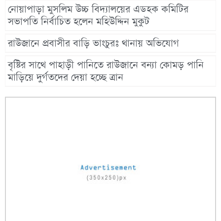
নোয়াপাড়া মুসলিম উচ্চ বিদ্যালয়ের এডহক কমিটির
সভাপতি নির্বাচিত হলেন মহিউদ্দিন মুকুট
রাউজানে প্রবাসীর বাড়ি ভাংচুরঃ থানায় অভিযোগ
বৃষ্টির সাথে পাহাড়ী পানিতে রাউজানে বন্যা কোমড় পানি
মাড়িয়ে দুর্গতদের দেয়া হচ্ছে ত্রান