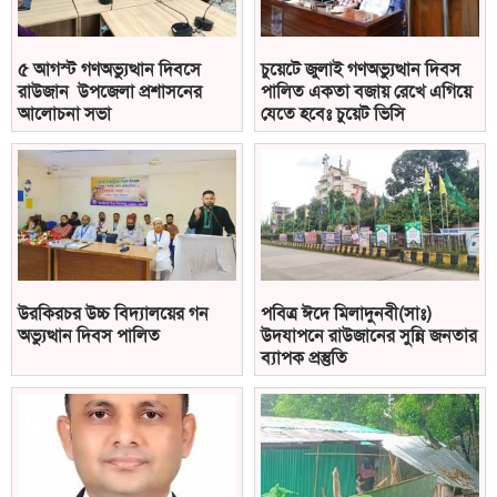
৫ আগস্ট গণঅভ্যুত্থান দিবসে
চুয়েটে জুলাই গণঅভ্যুত্থান দিবস
রাউজান উপজেলা প্রশাসনের
পালিত একতা বজায় রেখে এগিয়ে
আলোচনা সভা
যেতে হবেঃ চুয়েট ভিসি
উরকিরচর উচ্চ বিদ্যালয়ের গন
পবিত্র ঈদে মিলাদুনবী(সাঃ)
অভ্যুত্থান দিবস পালিত
উদযাপনে রাউজানের সুন্নি জনতার
ব্যাপক প্রস্তুতি