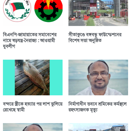
বিএনপি-জামায়াতের সমাবেশের
সীতাকুণ্ডে বঙ্গবন্ধু ফাউন্ডেশনের
নামে ষড়যন্ত্র-নৈরাজ্য : আওয়ামী
বিশেষ সভা অনুষ্ঠিত
যুবলীগ
বন্দরে স্ত্রীকে হত্যার পর লাশ ঝুলিয়ে
নির্মাণাধীন ভবনে শ্রমিকের কর্মস্থলে
রেখেছে স্বামী
রহৎস্যজনক মৃত্যু