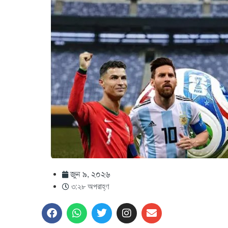
জুন ৯, ২০২৬
৩:২৮ অপরাহ্ণ