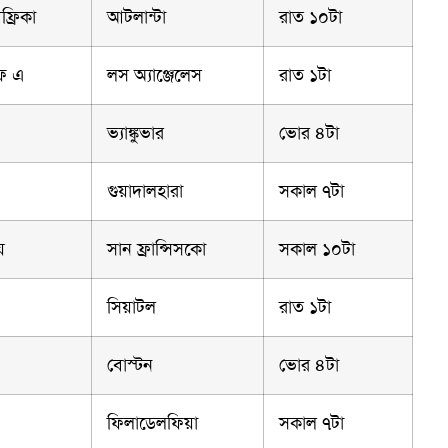
ফ্রিকা
আটলান্টা
রাত ১০টা
অফ এ
লস অ্যাঞ্জেলেস
রাত ১টা
ভ্যাঙ্কুভার
ভোর ৪টা
গুয়াদালহারা
সকাল ৭টা
ে
সান ফ্রান্সিসকো
সকাল ১০টা
সিয়াটল
রাত ১টা
বোস্টন
ভোর ৪টা
ফিলাডেলফিয়া
সকাল ৭টা