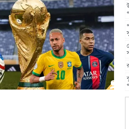
উ
স
স
ব
প