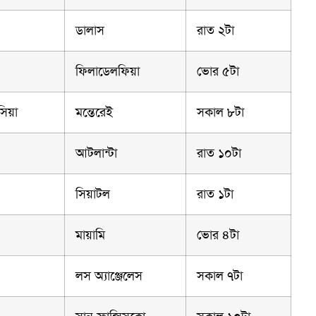
ডালাস
রাত ২টা
ফিলাডেলফিয়া
ভোর ৫টা
সিয়া
মন্তেরেই
সকাল ৮টা
আটলান্টা
রাত ১০টা
সিয়াটল
রাত ১টা
মায়ামি
ভোর ৪টা
লস অ্যাঞ্জেলেস
সকাল ৭টা