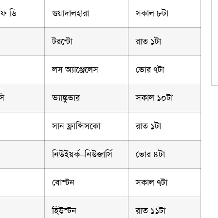
অফ ডি
গুয়াদালহারা
সকাল ৮টা
টরন্টো
রাত ১টা
লস অ্যাঞ্জেলেস
ভোর ৭টা
সি
ভ্যাঙ্কুভার
সকাল ১০টা
সান ফ্রান্সিসকো
রাত ১টা
নিউইয়র্ক–নিউজার্সি
ভোর ৪টা
বোস্টন
সকাল ৭টা
হিউস্টন
রাত ১১টা