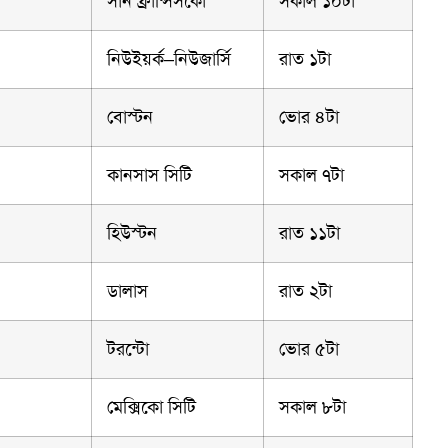
সান ফ্রান্সিসকো
সকাল ১০টা
নিউইয়র্ক–নিউজার্সি
রাত ১টা
বোস্টন
ভোর ৪টা
কানসাস সিটি
সকাল ৭টা
হিউস্টন
রাত ১১টা
ডালাস
রাত ২টা
টরন্টো
ভোর ৫টা
মেক্সিকো সিটি
সকাল ৮টা