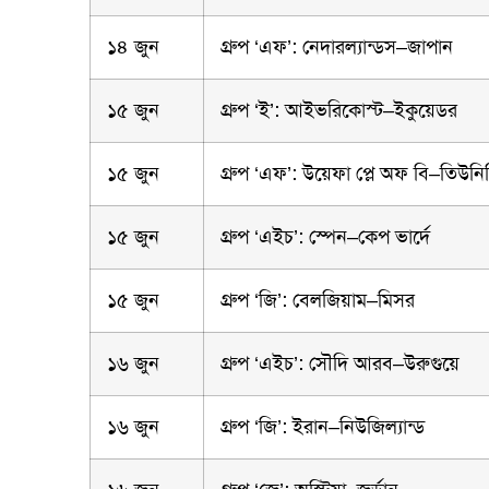
১৪ জুন
গ্রুপ ‘এফ’: নেদারল্যান্ডস–জাপান
১৫ জুন
গ্রুপ ‘ই’: আইভরিকোস্ট–ইকুয়েডর
১৫ জুন
গ্রুপ ‘এফ’: উয়েফা প্লে অফ বি–তিউনি
১৫ জুন
গ্রুপ ‘এইচ’: স্পেন–কেপ ভার্দে
১৫ জুন
গ্রুপ ‘জি’: বেলজিয়াম–মিসর
১৬ জুন
গ্রুপ ‘এইচ’: সৌদি আরব–উরুগুয়ে
১৬ জুন
গ্রুপ ‘জি’: ইরান–নিউজিল্যান্ড