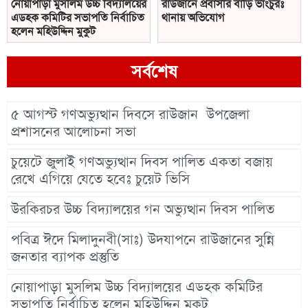
নোয়াপাড়া মুসলিম উচ্চ বিদ্যালয়ের
রাউজানে প্রবাসীর বাড়ি ভাংচুরঃ
এডহক কমিটির সভাপতি নির্বাচিত
থানায় অভিযোগ
হলেন মহিউদ্দিন মুকুট
সর্বশেষ
৫ আগস্ট গণঅভ্যুত্থান দিবসে রাউজান উপজেলা
প্রশাসনের আলোচনা সভা
চুয়েটে জুলাই গণঅভ্যুত্থান দিবস পালিত একতা বজায়
রেখে এগিয়ে যেতে হবেঃ চুয়েট ভিসি
উরকিরচর উচ্চ বিদ্যালয়ের গন অভ্যুত্থান দিবস পালিত
পবিত্র ঈদে মিলাদুনবী(সাঃ) উদযাপনে রাউজানের সুন্নি
জনতার ব্যাপক প্রস্তুতি
নোয়াপাড়া মুসলিম উচ্চ বিদ্যালয়ের এডহক কমিটির
সভাপতি নির্বাচিত হলেন মহিউদ্দিন মুকুট