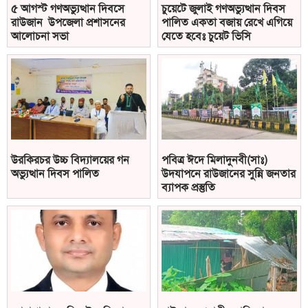
৫ আগস্ট গণঅভ্যুত্থান দিবসে
চুয়েটে জুলাই গণঅভ্যুত্থান দিবস
রাউজান উপজেলা প্রশাসনের
পালিত একতা বজায় রেখে এগিয়ে
আলোচনা সভা
যেতে হবেঃ চুয়েট ভিসি
উরকিরচর উচ্চ বিদ্যালয়ের গন
পবিত্র ঈদে মিলাদুনবী(সাঃ)
অভ্যুত্থান দিবস পালিত
উদযাপনে রাউজানের সুন্নি জনতার
ব্যাপক প্রস্তুতি