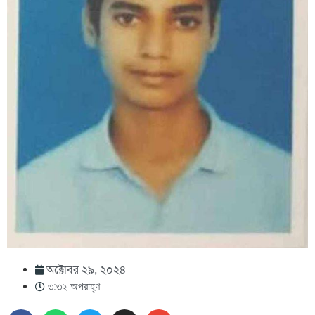
অক্টোবর ২৯, ২০২৪
৩:৩২ অপরাহ্ণ