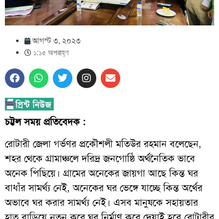
আগস্ট ৩, ২০২৩
১:১৫ অপরাহ্ণ
চট্টল সময় প্রতিবেদক :
রোটারী জেলা গর্ভণর প্রকৌশলী মতিউর রহমান বলেছেন,
শহর থেকে গ্রামাঞ্চলে দরিদ্র জনগোষ্ঠি অর্থনৈতিক ভাবে
অনেক পিছিয়ে। গ্রামের অনেকের জায়গা আছে কিন্ত ঘর
বাধাঁর সামর্থ্য নেই, অনেকের ঘর ভেঙ্গে যাচ্ছে কিন্ত অর্থের
অভাবে ঘর করার সামর্থ্য নেই। এসব মানুষকে সহায়তার
হাত বাড়িয়ে নতুন করে ঘর নির্মাণ করে দেয়াই হবে রোটারীর