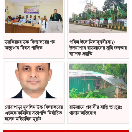
উরকিরচর উচ্চ বিদ্যালয়ের গন
পবিত্র ঈদে মিলাদুনবী(সাঃ)
অভ্যুত্থান দিবস পালিত
উদযাপনে রাউজানের সুন্নি জনতার
ব্যাপক প্রস্তুতি
নোয়াপাড়া মুসলিম উচ্চ বিদ্যালয়ের
রাউজানে প্রবাসীর বাড়ি ভাংচুরঃ
এডহক কমিটির সভাপতি নির্বাচিত
থানায় অভিযোগ
হলেন মহিউদ্দিন মুকুট