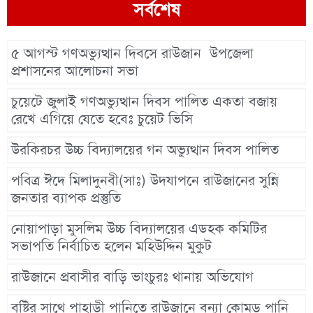
সর্বশেষ
৫ আগস্ট গণঅভ্যুত্থান দিবসে রাউজান উপজেলা
প্রশাসনের আলোচনা সভা
চুয়েটে জুলাই গণঅভ্যুত্থান দিবস পালিত একতা বজায়
রেখে এগিয়ে যেতে হবেঃ চুয়েট ভিসি
উরকিরচর উচ্চ বিদ্যালয়ের গন অভ্যুত্থান দিবস পালিত
পবিত্র ঈদে মিলাদুনবী(সাঃ) উদযাপনে রাউজানের সুন্নি
জনতার ব্যাপক প্রস্তুতি
নোয়াপাড়া মুসলিম উচ্চ বিদ্যালয়ের এডহক কমিটির
সভাপতি নির্বাচিত হলেন মহিউদ্দিন মুকুট
রাউজানে প্রবাসীর বাড়ি ভাংচুরঃ থানায় অভিযোগ
বৃষ্টির সাথে পাহাড়ী পানিতে রাউজানে বন্যা কোমড় পানি