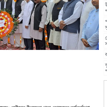
উ
স
স
ব
প