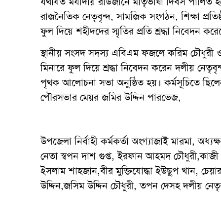
যথাযত মর্যাদায় রাউজানে মাতৃভাষা দিবস পালিত হ
রাজনৈতিক নেতৃবৃন্দ, সামজিক সংগঠন, শিক্ষা প্রতিষ্ঠ
ফুল দিয়ে শহীদদের স্মৃতির প্রতি শ্রদ্ধা নিবেদন করে
স্থানীয় সংসদ সদস্য এবিএম ফজলে করিম চৌধুরী ও
মিনারে ফুল দিয়ে শ্রদ্ধা নিবেদন করেন দলীয় নেত
পৃথক আলোচনা সভা অনুষ্ঠিত হয়। কর্মসূচিতে ছিলে
পৌরসভার মেয়র জমির উদ্দিন পারভেজ,
উপজেলা নির্বাহী কর্মকর্তা অংগ্যাজাই মারমা, অধ
নেতা স্বপন দাশ গুপ্ত, ইরফান আহমদ চৌধুরী,কাজী
ইসলাম শাহজান,বীর মুক্তিযোদ্ধা ইউছুপ খান, চেয়
উদ্দিন,জসিম উদ্দিন চৌধুরী, তপন দেসহ দলীয় নেতৃবৃ