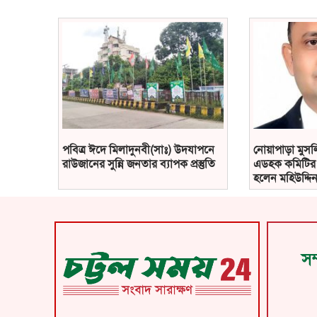
পবিত্র ঈদে মিলাদুনবী(সাঃ) উদযাপনে
নোয়াপাড়া মুসলি
রাউজানের সুন্নি জনতার ব্যাপক প্রস্তুতি
এডহক কমিটির 
হলেন মহিউদ্দিন
সম