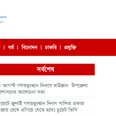
া
ধর্ম
বিনোদন
চাকরি
প্রযুক্তি
সর্বশেষ
৫ আগস্ট গণঅভ্যুত্থান দিবসে রাউজান উপজেলা
প্রশাসনের আলোচনা সভা
চুয়েটে জুলাই গণঅভ্যুত্থান দিবস পালিত একতা
বজায় রেখে এগিয়ে যেতে হবেঃ চুয়েট ভিসি