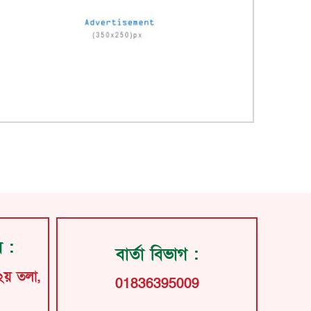
য় :
বার্তা বিভাগ :
২য় তলা,
01836395009