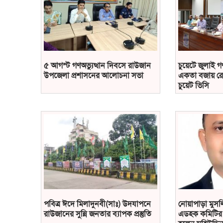
৫ আগস্ট গণঅভ্যুত্থান দিবসে রাউজান
চুয়েটে জুলাই গ
উপজেলা প্রশাসনের আলোচনা সভা
একতা বজায় রে
চুয়েট ভিসি
পবিত্র ঈদে মিলাদুনবী(সাঃ) উদযাপনে
নোয়াপাড়া মুসলি
রাউজানের সুন্নি জনতার ব্যাপক প্রস্তুতি
এডহক কমিটির 