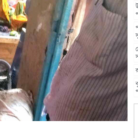
উ
স
স
ব
প