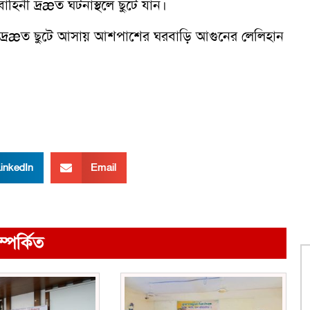
হিনী দ্রæত ঘটনাস্থলে ছুটে যান।
 দ্রæত ছুটে আসায় আশপাশের ঘরবাড়ি আগুনের লেলিহান
inkedIn
Email
ম্পর্কিত