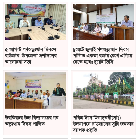
৫ আগস্ট গণঅভ্যুত্থান দিবসে
চুয়েটে জুলাই গণঅভ্যুত্থান দিবস
রাউজান উপজেলা প্রশাসনের
পালিত একতা বজায় রেখে এগিয়ে
আলোচনা সভা
যেতে হবেঃ চুয়েট ভিসি
উরকিরচর উচ্চ বিদ্যালয়ের গন
পবিত্র ঈদে মিলাদুনবী(সাঃ)
অভ্যুত্থান দিবস পালিত
উদযাপনে রাউজানের সুন্নি জনতার
ব্যাপক প্রস্তুতি