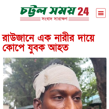
রাউজানে এক নারীর দায়ে
কোপে যুবক আহত