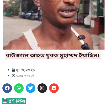
জুন ৩, ২০২৬
৩:০৬ অপরাহ্ণ