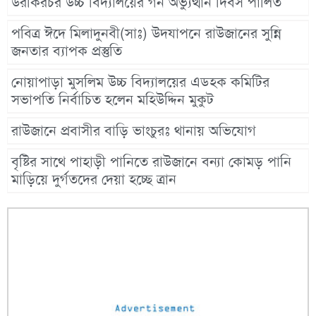
উরকিরচর উচ্চ বিদ্যালয়ের গন অভ্যুত্থান দিবস পালিত
পবিত্র ঈদে মিলাদুনবী(সাঃ) উদযাপনে রাউজানের সুন্নি
জনতার ব্যাপক প্রস্তুতি
নোয়াপাড়া মুসলিম উচ্চ বিদ্যালয়ের এডহক কমিটির
সভাপতি নির্বাচিত হলেন মহিউদ্দিন মুকুট
রাউজানে প্রবাসীর বাড়ি ভাংচুরঃ থানায় অভিযোগ
বৃষ্টির সাথে পাহাড়ী পানিতে রাউজানে বন্যা কোমড় পানি
মাড়িয়ে দুর্গতদের দেয়া হচ্ছে ত্রান