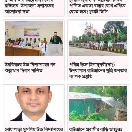
রাউজান উপজেলা প্রশাসনের
পালিত একতা বজায় রেখে এগিয়ে
আলোচনা সভা
যেতে হবেঃ চুয়েট ভিসি
উরকিরচর উচ্চ বিদ্যালয়ের গন
পবিত্র ঈদে মিলাদুনবী(সাঃ)
অভ্যুত্থান দিবস পালিত
উদযাপনে রাউজানের সুন্নি জনতার
ব্যাপক প্রস্তুতি
নোয়াপাড়া মুসলিম উচ্চ বিদ্যালয়ের
রাউজানে প্রবাসীর বাড়ি ভাংচুরঃ