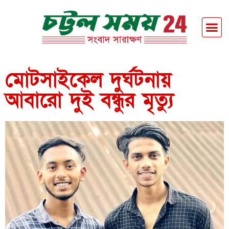
মোটসাইকেল দুর্ঘটনায়
আবারো দুই বন্ধুর মৃত্যু