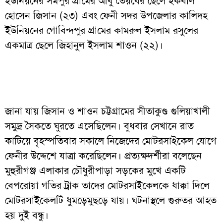
ইউনিয়নের সমপুর গ্রামের আবু তৈয়বের ছেলে ইকবাল
হোসেন জিসান (২৩) এবং ফেনী সদর উপজেলার কালিদহ
ইউনিয়নের গোবিন্দপুর গ্রামের কামরুল ইসলাম রসুলের
একমাত্র ছেলে জিহানুল ইসলাম শাওন (২২)।
জানা যায় জিসান ও শাওন চট্টগ্রামের সীতাকুণ্ড গুলিয়াখালী
সমুদ্র সৈকতে ঘুরতে এসেছিলেন। বুধবার সেখানে রাত
কাটিয়ে বৃহস্পতিবার সকালে নিজেদের মোটরসাইকেল যোগে
ফেনীর উদ্দেশে যাত্রা করেছিলেন। প্রত্যক্ষদর্শীরা বলেছেন
মুহুরীগঞ্জ এলাকার চৌধুরীপাড়া সড়কের মুখে একটি
বেপরোয়া গতির ট্রাক তাদের মোটরসাইকেলকে ধাক্কা দিলে
মোটরসাইকেলটি ধুমড়েমুছড়ে যায়। ঘটনাস্থলে গুরুতর আহত
হয় দুই বন্ধু।