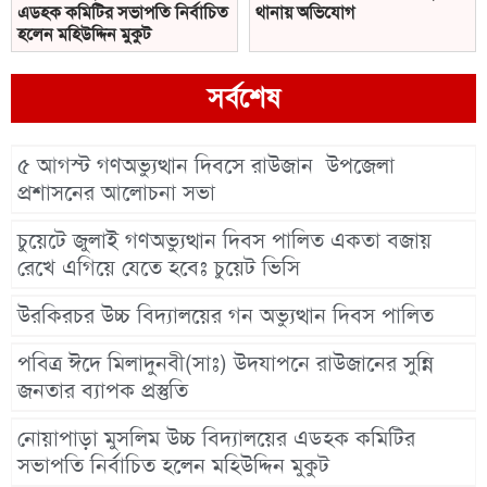
এডহক কমিটির সভাপতি নির্বাচিত
থানায় অভিযোগ
হলেন মহিউদ্দিন মুকুট
সর্বশেষ
৫ আগস্ট গণঅভ্যুত্থান দিবসে রাউজান উপজেলা
প্রশাসনের আলোচনা সভা
চুয়েটে জুলাই গণঅভ্যুত্থান দিবস পালিত একতা বজায়
রেখে এগিয়ে যেতে হবেঃ চুয়েট ভিসি
উরকিরচর উচ্চ বিদ্যালয়ের গন অভ্যুত্থান দিবস পালিত
পবিত্র ঈদে মিলাদুনবী(সাঃ) উদযাপনে রাউজানের সুন্নি
জনতার ব্যাপক প্রস্তুতি
নোয়াপাড়া মুসলিম উচ্চ বিদ্যালয়ের এডহক কমিটির
সভাপতি নির্বাচিত হলেন মহিউদ্দিন মুকুট