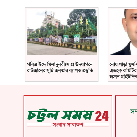
পবিত্র ঈদে মিলাদুনবী(সাঃ) উদযাপনে
নোয়াপাড়া মুসলি
রাউজানের সুন্নি জনতার ব্যাপক প্রস্তুতি
এডহক কমিটির 
হলেন মহিউদ্দিন
সম