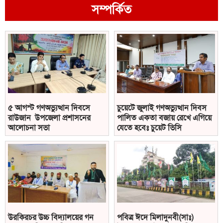
সম্পর্কিত
৫ আগস্ট গণঅভ্যুত্থান দিবসে
চুয়েটে জুলাই গণঅভ্যুত্থান দিবস
রাউজান উপজেলা প্রশাসনের
পালিত একতা বজায় রেখে এগিয়ে
আলোচনা সভা
যেতে হবেঃ চুয়েট ভিসি
উরকিরচর উচ্চ বিদ্যালয়ের গন
পবিত্র ঈদে মিলাদুনবী(সাঃ)