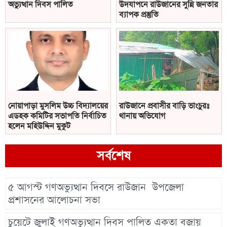
অভ্যুত্থান দিবস পালিত
উদযাপনে রাউজানের সুন্নি জনতার
ব্যাপক প্রস্তুতি
নোয়াপাড়া মুসলিম উচ্চ বিদ্যালয়ের
রাউজানে প্রবাসীর বাড়ি ভাংচুরঃ
এডহক কমিটির সভাপতি নির্বাচিত
থানায় অভিযোগ
হলেন মহিউদ্দিন মুকুট
সর্বশেষ
৫ আগস্ট গণঅভ্যুত্থান দিবসে রাউজান উপজেলা
প্রশাসনের আলোচনা সভা
চুয়েটে জুলাই গণঅভ্যুত্থান দিবস পালিত একতা বজায়