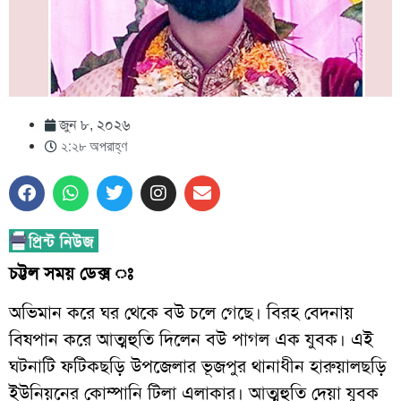
জুন ৮, ২০২৬
২:২৮ অপরাহ্ণ
চট্টল সময় ডেক্স ঃ
অভিমান করে ঘর থেকে বউ চলে গেছে। বিরহ বেদনায়
বিষপান করে আত্মহুতি দিলেন বউ পাগল এক যুবক। এই
ঘটনাটি ফটিকছড়ি উপজেলার ভূজপুর থানাধীন হারুয়ালছড়ি
ইউনিয়নের কোম্পানি টিলা এলাকার। আত্মহুতি দেয়া যুবক