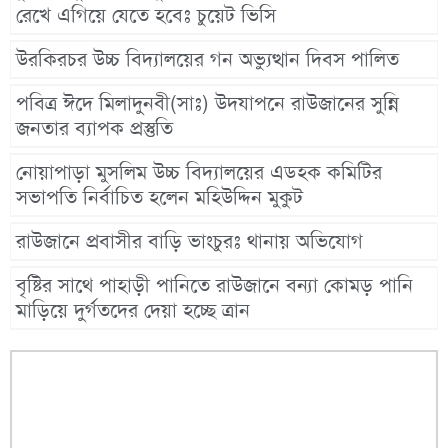
রেখে এগিয়ে যেতে হবেঃ চুয়েট ভিসি
উরকিরচর উচ্চ বিদ্যালয়ের গন অভ্যুত্থান দিবস পালিত
পবিত্র ঈদে মিলাদুনবী(সাঃ) উদযাপনে রাউজানের সুন্নি
জনতার ব্যাপক প্রস্তুতি
নোয়াপাড়া মুসলিম উচ্চ বিদ্যালয়ের এডহক কমিটির
সভাপতি নির্বাচিত হলেন মহিউদ্দিন মুকুট
রাউজানে প্রবাসীর বাড়ি ভাংচুরঃ থানায় অভিযোগ
বৃষ্টির সাথে পাহাড়ী পানিতে রাউজানে বন্যা কোমড় পানি
মাড়িয়ে দুর্গতদের দেয়া হচ্ছে ত্রান