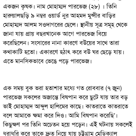
একজন কৃষক। নাম মোহাম্মদ পারভেজ (২৮) । তিনি
হারুয়ালছড়ি ৯ নম্বর ওয়ার্ড নুর আহমদ মুন্সীর বাড়ির
মোহাম্মদ আলম সওদাগরের ছেলে। স্থানীয় সূত্র সমূহ থেকে
জানা যায় প্রায় বছরখানেক আগে পারভেজ বিয়ে
করেছিলেন। সংসারের নানা কারণে বউয়ের সাথে তারা
কথাকাটি হতো। একারণে হঠাৎ করে বউ ঘর ছেড়ে যায়।
এতে মানসিকভাবে ভেঙে পড়ে পারভেজ।
এক সময় বুক ভরা হতাশার মধ্যে গত রোববার (৭ জুন)
পারভেজ সকলের অজান্তে বিষপান করে ছুটে যায় তার বড়
ভাই মোহাম্মদ আব্দুল হালিমের কাছে। কাতরাতে কাতরাতে
বলে আমাকে ক্ষমা করে দিও। আমি বিষপান করেছি’।
কিছুক্ষণ পর তিনি অচেতন হয়ে পড়েন। এই ঘটনায় সকলেই
ধরাধরি করে তাকে দ্রুত নিয়ে যায় চট্টগ্রাম মেডিক্যাল