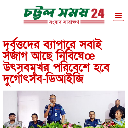
দৃর্বৃত্তদের ব্যাপারে সবাই
সজাগ আছে নিবিঘেœ
উৎসবমূখর পরিবেশে হবে
দুর্গোৎসব-ডিআইজি