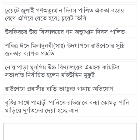
চুয়েটে জুলাই গণঅভ্যুত্থান দিবস পালিত একতা বজায়
রেখে এগিয়ে যেতে হবেঃ চুয়েট ভিসি
উরকিরচর উচ্চ বিদ্যালয়ের গন অভ্যুত্থান দিবস পালিত
পবিত্র ঈদে মিলাদুনবী(সাঃ) উদযাপনে রাউজানের সুন্নি
জনতার ব্যাপক প্রস্তুতি
নোয়াপাড়া মুসলিম উচ্চ বিদ্যালয়ের এডহক কমিটির
সভাপতি নির্বাচিত হলেন মহিউদ্দিন মুকুট
রাউজানে প্রবাসীর বাড়ি ভাংচুরঃ থানায় অভিযোগ
বৃষ্টির সাথে পাহাড়ী পানিতে রাউজানে বন্যা কোমড় পানি
মাড়িয়ে দুর্গতদের দেয়া হচ্ছে ত্রান