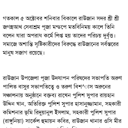
গতকাল ৫ অক্টোবর শনিবার বিকালে রাউজান সদর শ্রী শ্রী
জগন্নআথ সেবাশ্রম পূজা মন্ডপে মতবিনিময় কালে তিনি
বলেন যারা অপরাধ কর্মে লিপ্ত হয় তাদের পরিচয় দুর্বৃত্ত।
সমাজে অশান্তি সৃষ্টিকারীদের বিরুদ্ধে রাউজানের সর্বস্তরের
মানুষ সজাগ রয়েছে।
রাউজান উপজেলা পূজা উদযাপন পরিষদের সভাপতি অরুণ
পালিত বাসুর সভাপতিত্বে ও তরুণ বিশ^াস অরুনের
সঞ্চালনায় অনুষ্ঠানে বক্তব্য রাখেন পুলিশ সুপার রায়হান
উদ্দিন খান, অতিরিক্ত পুলিশ সুপার হাসানুজ্জামান, সহকারী
কমিশনার ভূমি রিদুয়ানুল ইসলাম, সহকারী পুলিশ সুপার
(রাঙ্গুনিয়া) সার্কেল হুমায়ন কবির, রাউজান থানার ওসি মীর