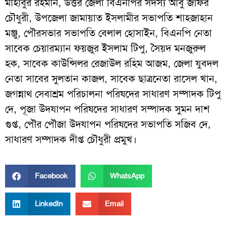
মাহাবুর রহমান, উত্তর জেলা বিএনপির সদস্য আবু জাফর
চৌধুরী, উপজেলা জামায়াত ইসলামীর সভাপতি শাহজাহান
মঞ্জু, পৌরসভার সভাপতি বেলাল হোসাইন, বিএনপি নেতা
সাবেক চেয়ারম্যান ফয়জুর ইসলাম টিপু, সৈয়দ মনজুরুল
হক, সাবেক কাউন্সিলর রেজাউল রহিম আজম, জেলা যুবদল
নেতা সাবের সুলতান কাজল, সাবেক ছাত্রনেতা রাসেল খান,
জগন্নাথ সেবাশ্রম পরিচালনা পরিষদের সাধারণ সম্পাদক টিপু
দে, পূজা উদযাপন পরিষদের সাধারণ সম্পাদক সুমন দাশ
গুপ্ত, পৌর পৌজা উদযাপন পরিষদের সভাপতি সজিব দে,
সাধারণ সম্পাদক দীপ্ত চৌধুরী প্রমুখ।
Facebook
WhatsApp
LinkedIn
Email