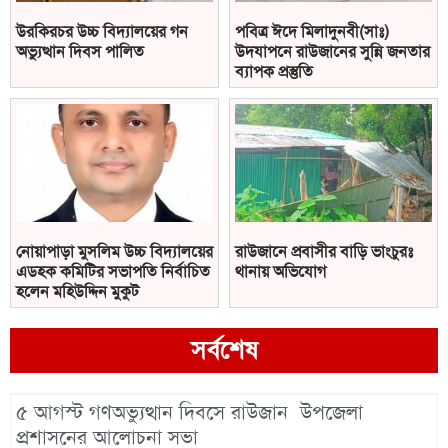
উরকিরচর উচ্চ বিদ্যালয়ের গন
পবিত্র ঈদে মিলাদুনবী(সাঃ)
অভ্যুত্থান দিবস পালিত
উদযাপনে রাউজানের সুন্নি জনতার
ব্যাপক প্রস্তুতি
নোয়াপাড়া মুসলিম উচ্চ বিদ্যালয়ের
রাউজানে প্রবাসীর বাড়ি ভাংচুরঃ
এডহক কমিটির সভাপতি নির্বাচিত
থানায় অভিযোগ
হলেন মহিউদ্দিন মুকুট
সর্বশেষ
৫ আগস্ট গণঅভ্যুত্থান দিবসে রাউজান উপজেলা
প্রশাসনের আলোচনা সভা