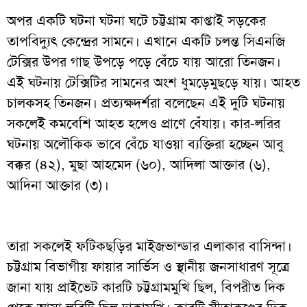
অপর একটি ঘটনা ঘটনা ঘটে চট্টগ্রাম কাপ্তাই সড়কের
তাপবিদ্যুৎ কেন্দ্রের সামনে। এখানে একটি চলন্ত সিএনজি
টেক্সির উপর গাছ উপড়ে পড়ে বেঁচে যায় আরো তিনজন।
এই ঘটনায় টেক্সিটির সামনের অংশ ধুমড়েমুছড়ে যায়। আহত
চালকসহ তিনজন। প্রত্যক্ষদর্শরা বলেছেন এই দুটি ঘটনায়
সকলেই কমবেশি আহত হলেও প্রাণে বেঁযায়। কার-লরির
ঘটনায় অলৌকিক ভাবে বেঁচে যাওয়া ব্যক্তিরা হচ্ছেন আবু
বক্কর (৪২), মুছা আহমেদ (৬০), আদিলা আক্তার (৬),
আদিনা আক্তার (৩)।
তারা সকলেই ফটিকছড়ির মাইজভান্ডার এলাকার বাসিন্দা।
চট্টগ্রাম বিভাগীয় ফায়ার সার্ভিস ও স্থানীয় জনসাধারণ সূত্রে
জানা যায় প্রাইভেট কারটি চট্টগ্রামমুখি ছিল, বিপরীত দিক