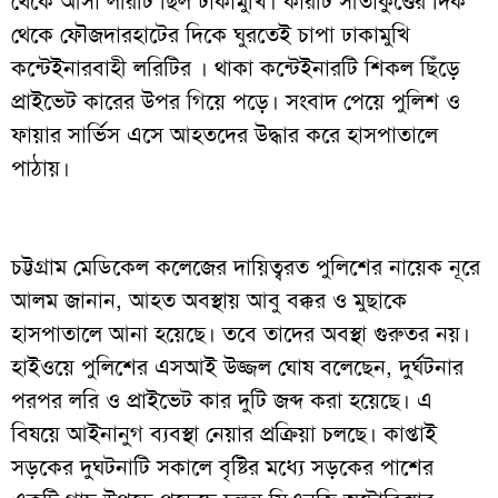
থেকে আসা লরিটি ছিল ঢাকামুখি। কারটি সীতাকুণ্ডের দিক
থেকে ফৌজদারহাটের দিকে ঘুরতেই চাপা ঢাকামুখি
কন্টেইনারবাহী লরিটির । থাকা কন্টেইনারটি শিকল ছিঁড়ে
প্রাইভেট কারের উপর গিয়ে পড়ে। সংবাদ পেয়ে পুলিশ ও
ফায়ার সার্ভিস এসে আহতদের উদ্ধার করে হাসপাতালে
পাঠায়।
চট্টগ্রাম মেডিকেল কলেজের দায়িত্বরত পুলিশের নায়েক নূরে
আলম জানান, আহত অবস্থায় আবু বক্কর ও মুছাকে
হাসপাতালে আনা হয়েছে। তবে তাদের অবস্থা গুরুতর নয়।
হাইওয়ে পুলিশের এসআই উজ্জল ঘোষ বলেছেন, দুর্ঘটনার
পরপর লরি ও প্রাইভেট কার দুটি জব্দ করা হয়েছে। এ
বিষয়ে আইনানুগ ব্যবস্থা নেয়ার প্রক্রিয়া চলছে। কাপ্তাই
সড়কের দুঘটনাটি সকালে বৃষ্টির মধ্যে সড়কের পাশের