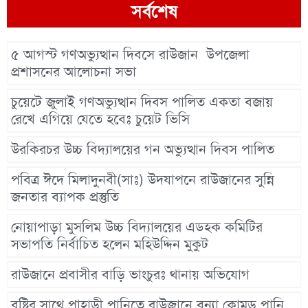
সর্বশেষ
৫ আগস্ট গণঅভ্যুত্থান দিবসে রাউজান উপজেলা
প্রশাসনের আলোচনা সভা
চুয়েটে জুলাই গণঅভ্যুত্থান দিবস পালিত একতা বজায়
রেখে এগিয়ে যেতে হবেঃ চুয়েট ভিসি
উরকিরচর উচ্চ বিদ্যালয়ের গন অভ্যুত্থান দিবস পালিত
পবিত্র ঈদে মিলাদুনবী(সাঃ) উদযাপনে রাউজানের সুন্নি
জনতার ব্যাপক প্রস্তুতি
নোয়াপাড়া মুসলিম উচ্চ বিদ্যালয়ের এডহক কমিটির
সভাপতি নির্বাচিত হলেন মহিউদ্দিন মুকুট
রাউজানে প্রবাসীর বাড়ি ভাংচুরঃ থানায় অভিযোগ
বৃষ্টির সাথে পাহাড়ী পানিতে রাউজানে বন্যা কোমড় পানি