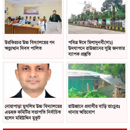
উরকিরচর উচ্চ বিদ্যালয়ের গন
পবিত্র ঈদে মিলাদুনবী(সাঃ)
অভ্যুত্থান দিবস পালিত
উদযাপনে রাউজানের সুন্নি জনতার
ব্যাপক প্রস্তুতি
নোয়াপাড়া মুসলিম উচ্চ বিদ্যালয়ের
রাউজানে প্রবাসীর বাড়ি ভাংচুরঃ
এডহক কমিটির সভাপতি নির্বাচিত
থানায় অভিযোগ
হলেন মহিউদ্দিন মুকুট