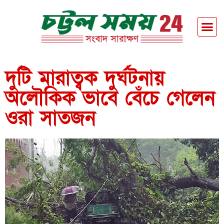
দুটি মারাত্বক দুর্ঘটনায়
অলৌকিক ভাবে বেঁচে গেলেন
ওরা সাতজন