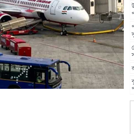
উ
স
স
ব
প