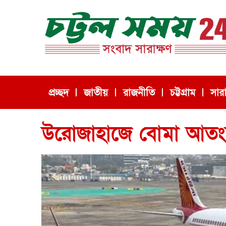
প্রচ্ছদ
জাতীয়
রাজনীতি
চট্টগ্রাম
সার
উরোজাহাজে বোমা আতংকে