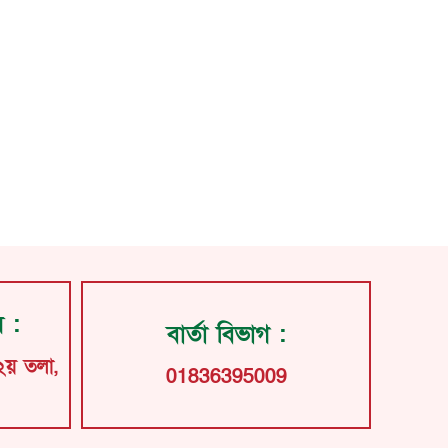
য় :
বার্তা বিভাগ :
২য় তলা,
01836395009