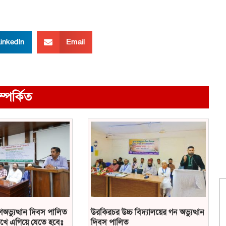
inkedIn
Email
ম্পর্কিত
ণঅভ্যুত্থান দিবস পালিত
উরকিরচর উচ্চ বিদ্যালয়ের গন অভ্যুত্থান
খে এগিয়ে যেতে হবেঃ
দিবস পালিত