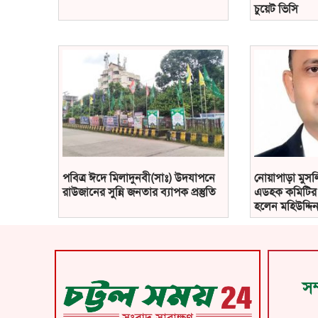
চুয়েট ভিসি
পবিত্র ঈদে মিলাদুনবী(সাঃ) উদযাপনে
নোয়াপাড়া মুসলি
রাউজানের সুন্নি জনতার ব্যাপক প্রস্তুতি
এডহক কমিটির 
হলেন মহিউদ্দিন
সম