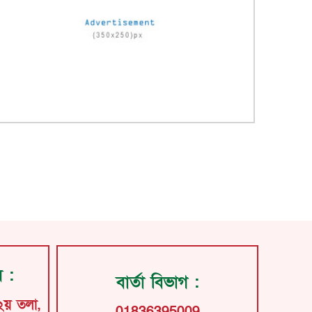
য় :
বার্তা বিভাগ :
২য় তলা,
01836395009