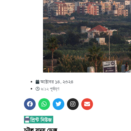
অক্টোবর ১৪, ২০২৪
৬:১২ পূর্বাহ্ণ
চট্টল সময় ডেক্স.