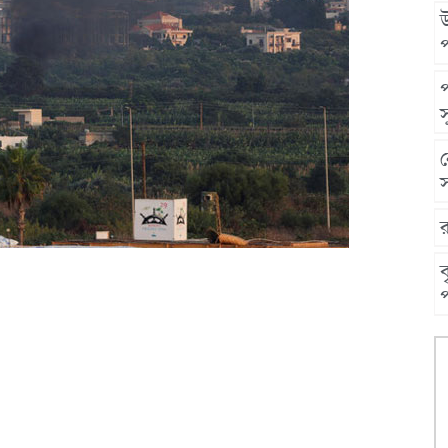
উ
স
স
ব
প