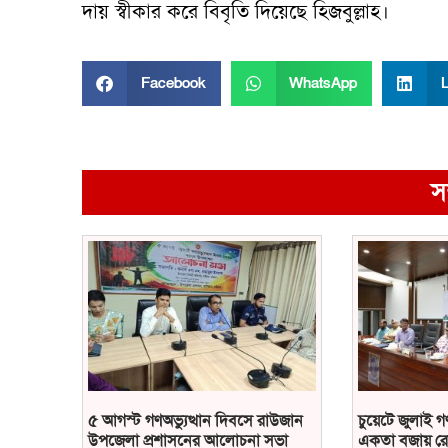
দায় স্বীকার করে বিবৃতি দিয়েছে হিজবুল্লাহ।
Facebook
WhatsApp
L
স
৫ আগস্ট গণঅভ্যুত্থান দিবসে রাউজান
চুয়েটে জুলাই গ
উপজেলা প্রশাসনের আলোচনা সভা
একতা বজায় রে