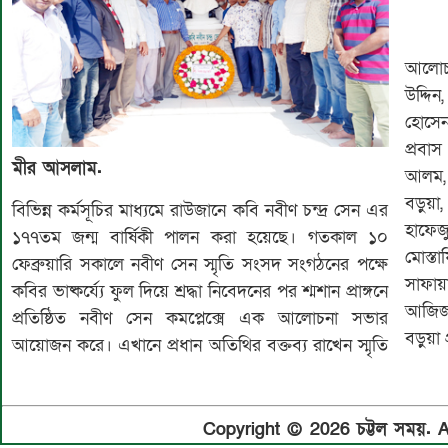
আলোচন
উদ্দি
হোসেন
প্রবাস
মীর আসলাম.
আলম, 
বড়ুয়া
বিভিন্ন কর্মসূচির মাধ্যমে রাউজানে কবি নবীণ চন্দ্র সেন এর
হাফেজ
১৭৭তম জন্ম বার্ষিকী পালন করা হয়েছে। গতকাল ১০
মোস্ত
ফেব্রুয়ারি সকালে নবীণ সেন স্মৃতি সংসদ সংগঠনের পক্ষে
সাফায়
কবির ভাষ্কর্য্যে ফুল দিয়ে শ্রদ্ধা নিবেদনের পর শ্মশান প্রাঙ্গনে
আজিজ,
প্রতিষ্ঠিত নবীণ সেন কমপ্লেক্সে এক আলোচনা সভার
বড়ুয়া 
আয়োজন করে। এখানে প্রধান অতিথির বক্তব্য রাখেন স্মৃতি
Copyright © 2026 চট্টল সময়. Al