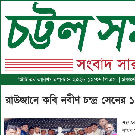
প্রিন্ট এর তারিখঃ অগাস্ট ৯, ২০২৬, ১২:৩৬ পি.এম || প্রকাশের 
রাউজানে কবি নবীণ চন্দ্র সেনের ১
সংসদে
লায়ন স