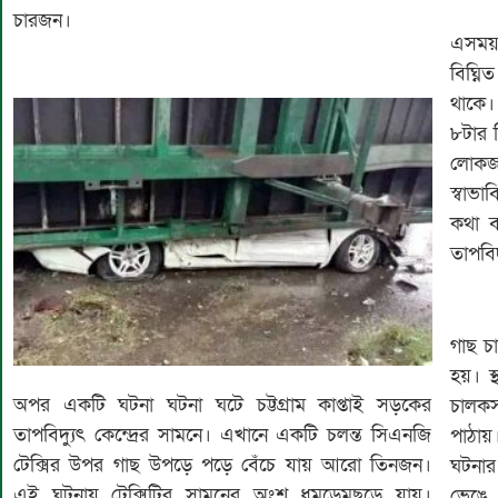
চারজন।
এসময় ত
বিঘ্ন
থাকে।
৮টার দ
লোকজ
স্বাভা
কথা ব
তাপবিদ
গাছ চ
হয়। স
অপর একটি ঘটনা ঘটনা ঘটে চট্টগ্রাম কাপ্তাই সড়কের
চালকসহ
তাপবিদ্যুৎ কেন্দ্রের সামনে। এখানে একটি চলন্ত সিএনজি
পাঠায়
টেক্সির উপর গাছ উপড়ে পড়ে বেঁচে যায় আরো তিনজন।
ঘটনার 
এই ঘটনায় টেক্সিটির সামনের অংশ ধুমড়েমুছড়ে যায়।
ভেঙে 