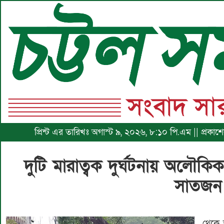
প্রিন্ট এর তারিখঃ অগাস্ট ৯, ২০২৬, ৮:১০ পি.এম || প্রকা
দুটি মারাত্বক দুর্ঘটনায় অলৌকি
সাতজন
থেকে 