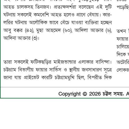
আহত চালকসহ তিনজন। প্রত্যক্ষদর্শরা বলেছেন এই দুটি
পড়েছ
ঘটনায় সকলেই কমবেশি আহত হলেও প্রাণে বেঁযায়। কার-
লরির ঘটনায় অলৌকিক ভাবে বেঁচে যাওয়া ব্যক্তিরা হচ্ছেন
আবু বক্কর (৪২), মুছা আহমেদ (৬০), আদিলা আক্তার (৬),
তখন স
আদিনা আক্তার (৩)।
ফায়ার 
চালি
দিকে 
তারা সকলেই ফটিকছড়ির মাইজভান্ডার এলাকার বাসিন্দা।
অটোরি
চট্টগ্রাম বিভাগীয় ফায়ার সার্ভিস ও স্থানীয় জনসাধারণ সূত্রে
লোকজন
জানা যায় প্রাইভেট কারটি চট্টগ্রামমুখি ছিল, বিপরীত দিক
Copyright © 2026 চট্টল সময়. Al