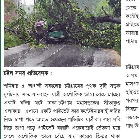
থেকে
কন্টে
প্রাই
ফায়ার
পাঠায়
চট্টগ্
চট্টল সময় প্রতিবেদক :
আলম 
হাসপা
শনিবার ৫ আগস্ট সকালের চট্টগ্রামের পৃথক দুটি সড়ক
হাইওয়
দুর্ঘটনায় সাত যানবাহন যাত্রী অলৌকিক ভাবে বেঁচে গেছে।
পরপর 
একটি ঘটনা ঘটে ঢাকা-চট্টগ্রাম মহাসড়কের সীতাকুণ্ড
বিষয়ে
এলাকায়। এখানে একটি প্রাইভেট কার কন্টেইনারবাহী লরির
সড়কের
নিচে চাপা পড়ে আহত হয়েছেন গাড়িটির যাত্রীরা। লম্বা লরি
গাছ উ
নিচে চাপা পড়ে প্রাইভেট কারটি একেবারেই তেঁতলা হয়ে
গেলে অলৌকিক ভাবে বেঁচে যায় কারের ভিতর থাকা